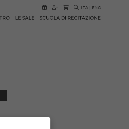
ITA
|
ENG
ATRO
LE SALE
SCUOLA DI RECITAZIONE
4