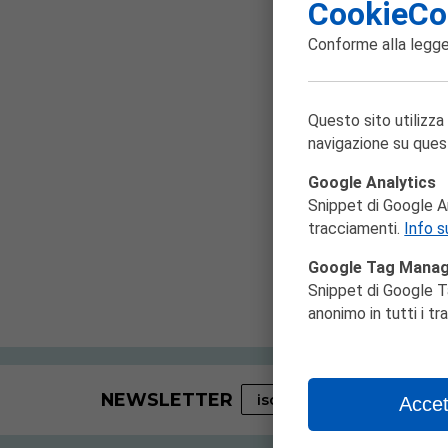
Pag
CookieCo
Conforme alla
legge
Questo sito utilizza
navigazione su ques
Google Analytics
Snippet di Google Ana
tracciamenti.
Info s
Google Tag Mana
Snippet di Google T
anonimo in tutti i t
NEWSLETTER
iscriviti adesso
Accet