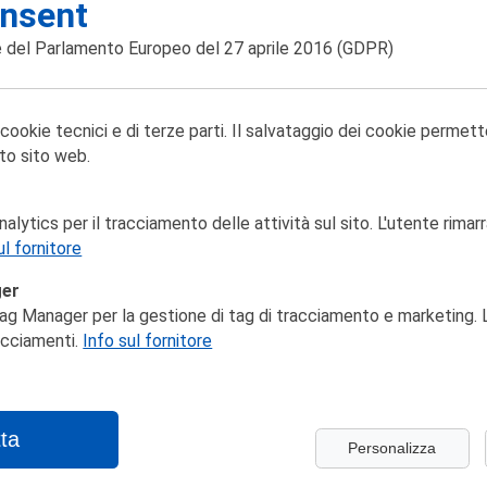
ina non trov
nsent
 del Parlamento Europeo del 27 aprile 2016
(GDPR)
 cookie tecnici e di terze parti. Il salvataggio dei cookie permett
to sito web.
lytics per il tracciamento delle attività sul sito. L'utente rimarr
ul fornitore
ger
ag Manager per la gestione di tag di tracciamento e marketing. L
racciamenti.
Info sul fornitore
ta
Personalizza