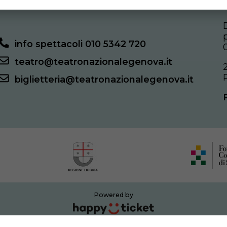
info spettacoli 010 5342 720
teatro@teatronazionalegenova.it
biglietteria@teatronazionalegenova.it
Powered by