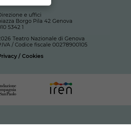
Direzione e uffici
piazza Borgo Pila 42 Genova
010 5342 1
2026 Teatro Nazionale di Genova
P.IVA / Codice fiscale 00278900105
Privacy
/
Cookies