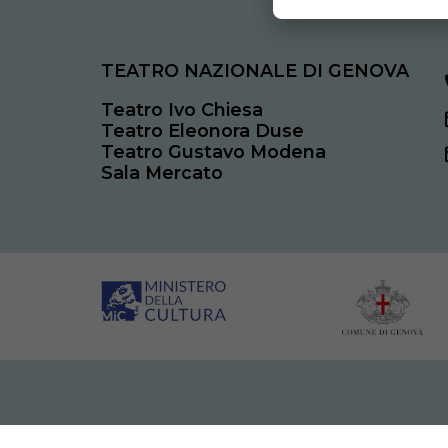
TEATRO NAZIONALE DI GENOVA
Teatro Ivo Chiesa
Teatro Eleonora Duse
Teatro Gustavo Modena
Sala Mercato