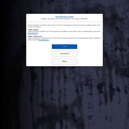
CookieConsent
Conforme alla
legge del Parlamento Europeo del 27 aprile 2016
(GDPR)
Questo sito utilizza cookie tecnici e di terze parti. Il salvataggio dei cookie permette una miglior navigazione
su questo sito web.
Google Analytics
Snippet di Google Analytics per il tracciamento delle attività sul sito. L'utente rimarrà anonimo in tutti i tracciamenti.
Info sul fornitore
Google Tag Manager
Snippet di Google Tag Manager per la gestione di tag di tracciamento e marketing. L'utente rimarrà anonimo in
tutti i tracciamenti.
Info sul fornitore
Accetta
Personalizza
Rifiuta