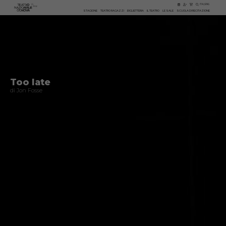
ITA
|
ENG
STAGIONE
TEATRO RAGAZZI
BIGLIETTERIA
IL TEATRO
LE SALE
SCUOLA DI RECITAZIONE
Too late
di Jon Fosse