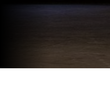
Passati quasi centocinquanta anni dallo scandalo che seguì la pubblicazione di
Casa di bambola
di Henrik Ibsen, e dopo le
DESCRIZIONE
tante, diversissime messinscena del testo, il premio Nobel della letteratura Jon Fosse immagina una nuova Nora, così si
LOCANDINA
chiama la protagonista del dramma ibseniano. Nella riscrittura elaborata da Fosse, Nora, che è stata simbolo di
emancipazione e “mito culturale”, è una donna “del dopo”, più vicina al nostro tempo. Con lo sguardo disincantato ed
BIGLIETTI
“esistenziale” che lo contraddistingue, l’autore norvegese, affronta la vicenda da una prospettiva singolare, immaginando –
GALLERY
non senza ironia – una sorta di sequel. Dopo la fuga da casa verso la libertà, dopo aver abbandonato marito e figli, Nora ha
vissuto la sua vita in solitudine, provando a esprimersi come artista. Giorno dopo giorno, mentre si confronta con la
creazione, ripercorre la sua storia cercando di dare un senso ai ricordi e ai frammenti del passato che la “visitano”,
interrogandosi sulle ragioni e le conseguenze di una scelta di affermazione di sé che forse non si è rivelata giusta ma è stata
inevitabile.
ACQUISTA
La Nora di Jon Fosse, chiusa in uno spazio astratto, forse più mentale che reale, pensa dunque a ricominciare, a un nuovo
inizio. E in questa prospettiva, Fosse riesce a dare concretezza a una rivisitazione del personaggio ibseniano che conserva
un potenziale “scandaloso” declinato nel contesto di una sensibilità decisamente più attuale.
La compagnia formata dalla regista Thea Dellavalle e dall’attrice Irene Petris, si è confrontata con questo “classico
contemporaneo” affidando il ruolo di Nora ad una splendida Anna Bonaiuto, in un lavoro che conferma – laddove ce ne
fosse bisogno – la grandezza non solo teatrale, ma letteraria e poetica dell’opera di Jon Fosse. Lo spettacolo, presentato a
Genova nella stagione 2024/25 torna dunque in scena forte di un ampio consenso di pubblico e critica.
In accordo con Arcadia & Ricono Ltd per gentile concessione di Colombine Teaterförlag.
Durata dello spettacolo: 1 ora e 10 minuti circa.