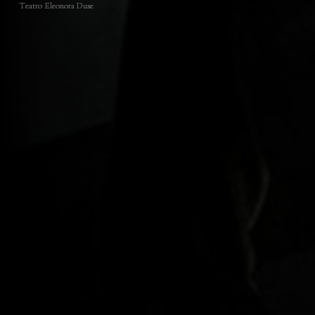
Teatro Eleonora Duse