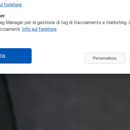
ul fornitore
ger
ag Manager per la gestione di tag di tracciamento e marketing. L
racciamenti.
Info sul fornitore
ta
Personalizza