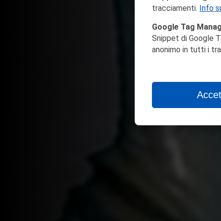
tracciamenti.
Info s
Google Tag Mana
Snippet di Google T
anonimo in tutti i t
Accet