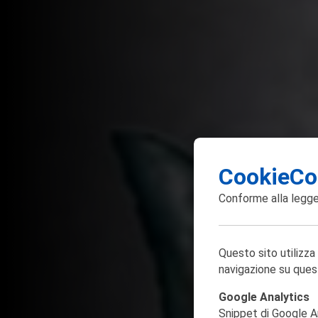
CookieCo
Conforme alla
legge
Questo sito utilizza
navigazione su ques
Google Analytics
Snippet di Google Ana