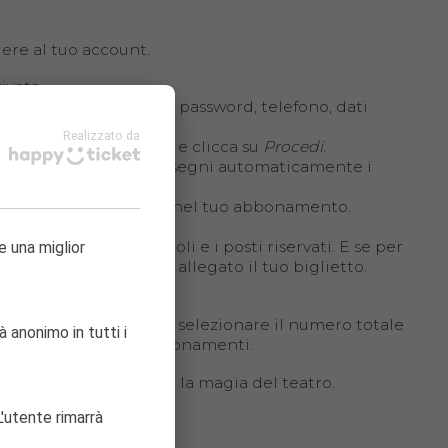
dere al tuo account.
ivata.
i dati richiesti (email, password, telefono, dati
Realizzato da
tuo codice abbonamento e clicca su
Procedi
.
asciare che il sistema assegni automaticamente i
 anche gli altri inclusi nel tuo abbonamento.
ute con i tuoi spettacoli e i posti riservati. E se per
e una miglior
munque un’email con in allegato il tuo biglietto.
aneamente! Ti basta selezionare il numero totale
à anonimo in tutti i
 codici degli altri abbonamenti.
n ti resterà che goderti la magia del teatro.
'utente rimarrà