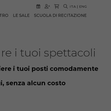
ITA
|
ENG
ATRO
LE SALE
SCUOLA DI RECITAZIONE
 i tuoi spettacoli
iere i tuoi posti comodamente
i, senza alcun costo