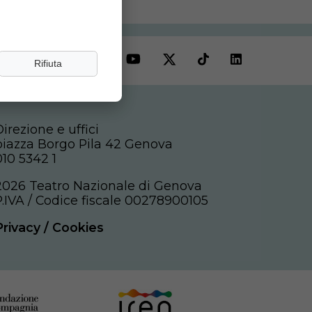
seguici
Rifiuta
Direzione e uffici
piazza Borgo Pila 42 Genova
010 5342 1
2026 Teatro Nazionale di Genova
P.IVA / Codice fiscale 00278900105
Privacy
/
Cookies