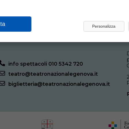
ta
Personalizza
info spettacoli 010 5342 720
teatro@teatronazionalegenova.it
biglietteria@teatronazionalegenova.it