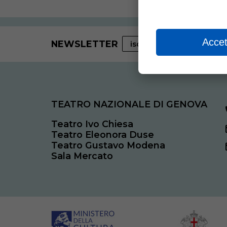
Accet
NEWSLETTER
iscriviti adesso
TEATRO NAZIONALE DI GENOVA
Teatro Ivo Chiesa
Teatro Eleonora Duse
Teatro Gustavo Modena
Sala Mercato