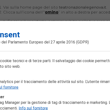
Vai sulla home page del sito
teatronazionalegenova.it
.
Clicca sull’icona dell’“
omino
” in alto a destra per acce
Se sei già registrato, entrerai subito nella tua area pr
Se è la prima volta, basta creare un profilo inserendo 
anagrafici).
nsent
Seleziona la voce
Gestisci abbonamento
, inserisci il 
Scegli lo spettacolo e la replica che preferisci: puoi l
 del Parlamento Europeo del 27 aprile 2016
(GDPR)
posti oppure selezionarli manualmente.
Dopo aver scelto il primo spettacolo, potrai prenotare
Conferma la scelta e completa l’operazione.
Infine, segui le istruzioni per salvare o stampare le ricev
 cookie tecnici e di terze parti. Il salvataggio dei cookie permett
caso non salvi subito il file, niente paura: riceverai co
to sito web.
Lo sapevi?
Puoi anche prenotare per più abbonamenti contempor
lytics per il tracciamento delle attività sul sito. L'utente rimarr
di posti desiderati e inserire in un secondo momento i
ul fornitore
Così, in pochi minuti, i tuoi biglietti saranno pronti e no
ger
ag Manager per la gestione di tag di tracciamento e marketing. L
racciamenti.
Info sul fornitore