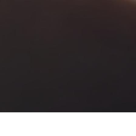
raccontare le nuove produzioni e tutti gli
 in cui riconoscersi, per divertirsi, riflettere ed