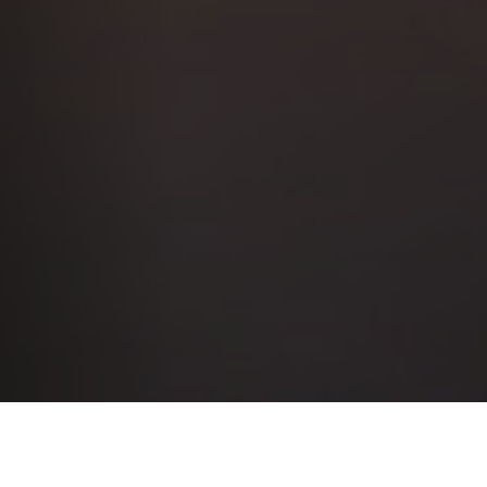
l Teatro Nazionale di Genova vi aspetta per presentare e 
pettacoli della
Stagione 2026/2027
.
n cartellone creato con cura e passione, ricco di spettacoli