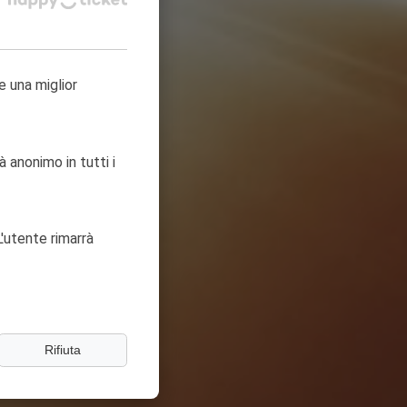
e una miglior
à anonimo in tutti i
'utente rimarrà
Rifiuta