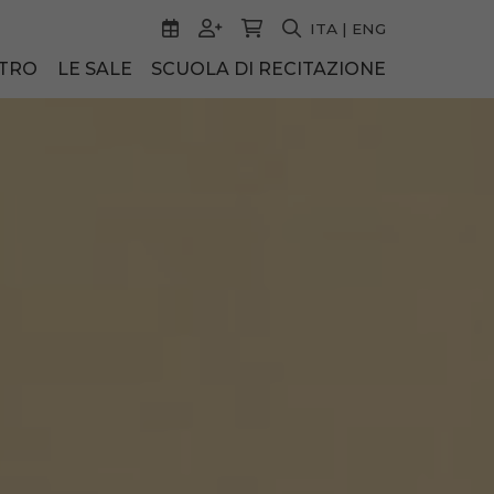
ITA
|
ENG
ATRO
LE SALE
SCUOLA DI RECITAZIONE