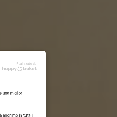
Realizzato da
e una miglior
à anonimo in tutti i