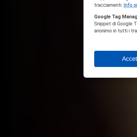
tracciamenti.
Info s
Google Tag Mana
Snippet di Google T
anonimo in tutti i t
Accet