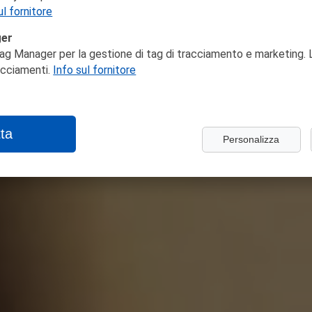
ul fornitore
ger
ag Manager per la gestione di tag di tracciamento e marketing. L
racciamenti.
Info sul fornitore
ta
Personalizza