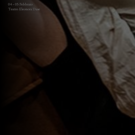
04 - 05 Febbraio
Teatro Eleonora Duse