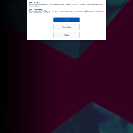
Google Analytics
Snippet di Google Analytics per il tracciamento delle attività sul sito. L'utente rimarrà anonimo in tutti i tracciamenti.
Info sul fornitore
Google Tag Manager
Snippet di Google Tag Manager per la gestione di tag di tracciamento e marketing. L'utente rimarrà anonimo in
tutti i tracciamenti.
Info sul fornitore
Accetta
Personalizza
Rifiuta