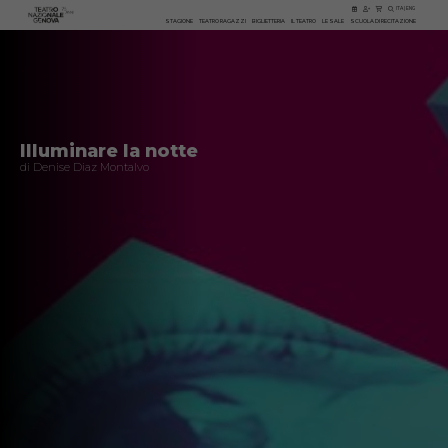
ITA
|
ENG
STAGIONE
TEATRO RAGAZZI
BIGLIETTERIA
IL TEATRO
LE SALE
SCUOLA DI RECITAZIONE
Illuminare la notte
di Denise Diaz Montalvo