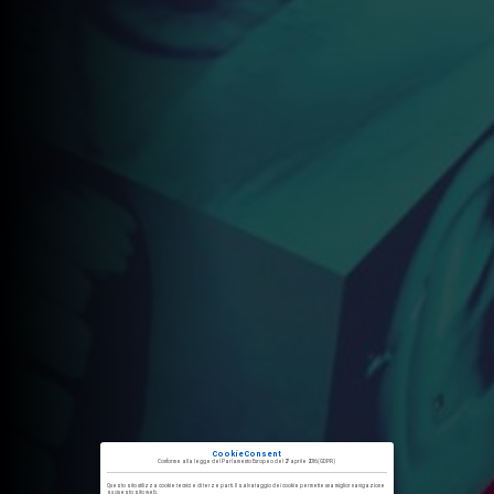
CookieConsent
Conforme alla
legge del Parlamento Europeo del 27 aprile 2016
(GDPR)
Questo sito utilizza cookie tecnici e di terze parti. Il salvataggio dei cookie permette una miglior navigazione
su questo sito web.