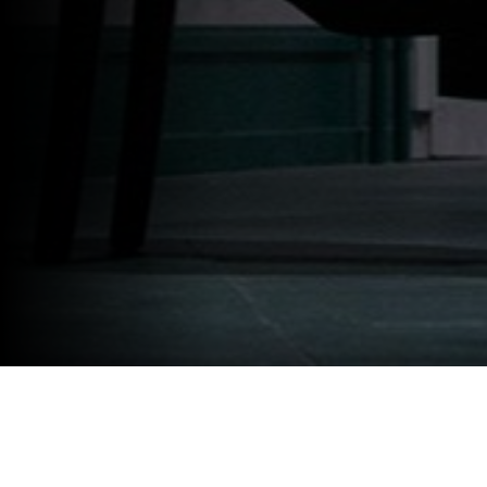
Durante la mezz’ora che lo separa dall’entrare in scena per recitare da protagonista nel
Temporale
di Strindberg, nel suo
DESCRIZIONE
camerino Umberto Orsini, con un rovesciamento della percezione del tempo tipica dei sogni, si ritrova a rivivere in un
LOCANDINA
tempo senza fine alcuni momenti della propria vita. La colonna sonora della realtà di un teatro che si sta animando, oltre la
porta del camerino, diventa l’invito a ricordare e addirittura a dialogare con i fantasmi del proprio passato, in un mescolarsi
BIGLIETTI
senza logica, dove un suono ne evoca un altro, una risata riporta ad un momento di gioia, un lungo silenzio ad una perdita
GALLERY
lontana nel tempo. Incontri, amicizie, passioni, amori, in un gioco ironico e commovente che ripercorre settanta anni della
sua vita artistica e privata e la storia del teatro e dell’Italia nella seconda metà del Novecento.
«Il titolo – dice Umberto Orsini – testimonia un progetto che da tempo avevo in mente: allestire
Temporale
di Strindberg
con la regia di Massimo, progetto azzerato dallo scoppio della pandemia. Massimo allora mi ha spinto a raccontare la mia
ACQUISTA
vita, prendendo spunto dal mio libro
Sold out
(editori Laterza, 2019), ma riflettendo anche su episodi che non sono nel libro,
raccontandomi e dialogando con due figure tipiche del mondo teatrale, la sarta di compagnia e un addetto del teatro».
«È la storia di un ragazzo italiano – racconta Massimo Popolizio – che, negli anni Cinquanta, parte dalla provincia con pochi
soldi e arriva nella grande città, Roma, con il sogno di iscriversi all’Accademia d’Arte Drammatica e, nonostante il marcato