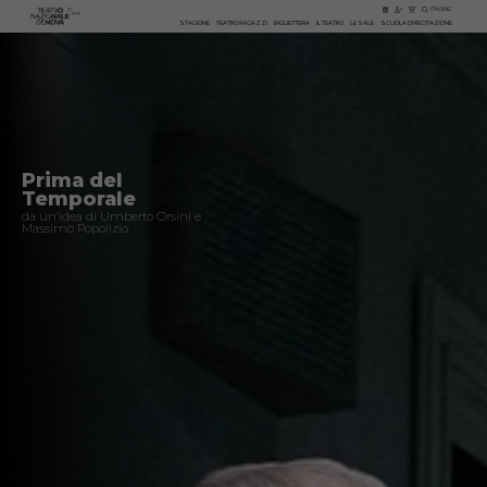
ITA
|
ENG
STAGIONE
TEATRO RAGAZZI
BIGLIETTERIA
IL TEATRO
LE SALE
SCUOLA DI RECITAZIONE
Prima del
Temporale
da un’idea di Umberto Orsini e
Massimo Popolizio