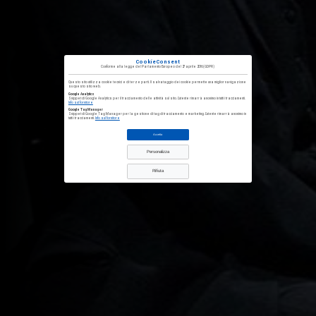
CookieConsent
Conforme alla
legge del Parlamento Europeo del 27 aprile 2016
(GDPR)
Questo sito utilizza cookie tecnici e di terze parti. Il salvataggio dei cookie permette una miglior navigazione
su questo sito web.
Google Analytics
Snippet di Google Analytics per il tracciamento delle attività sul sito. L'utente rimarrà anonimo in tutti i tracciamenti.
Info sul fornitore
Google Tag Manager
Snippet di Google Tag Manager per la gestione di tag di tracciamento e marketing. L'utente rimarrà anonimo in
tutti i tracciamenti.
Info sul fornitore
Accetta
Personalizza
Rifiuta