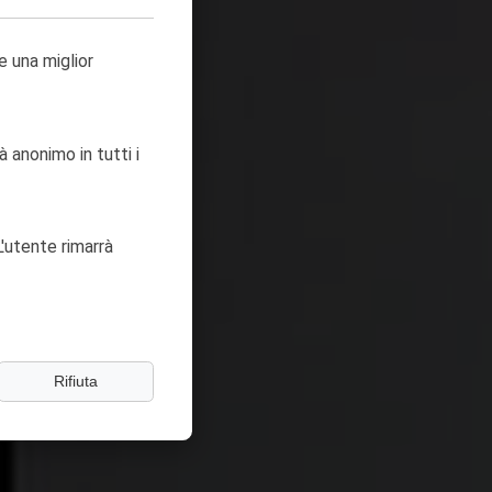
e una miglior
à anonimo in tutti i
'utente rimarrà
Rifiuta