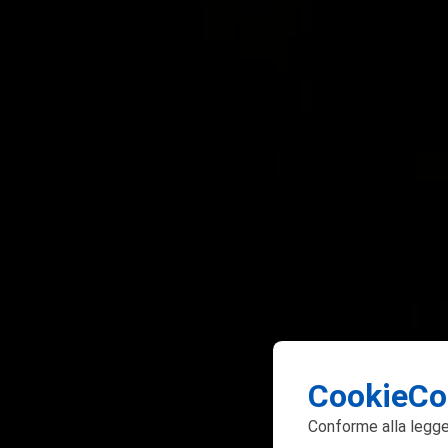
CookieCo
Conforme alla
legge