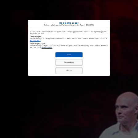
CookieConsent
Conforme alla
legge del Parlamento Europeo del 27 aprile 2016
(GDPR)
Questo sito utilizza cookie tecnici e di terze parti. Il salvataggio dei cookie permette una miglior navigazione
su questo sito web.
Google Analytics
Snippet di Google Analytics per il tracciamento delle attività sul sito. L'utente rimarrà anonimo in tutti i tracciamenti.
Info sul fornitore
Google Tag Manager
Snippet di Google Tag Manager per la gestione di tag di tracciamento e marketing. L'utente rimarrà anonimo in
tutti i tracciamenti.
Info sul fornitore
Accetta
Personalizza
Rifiuta