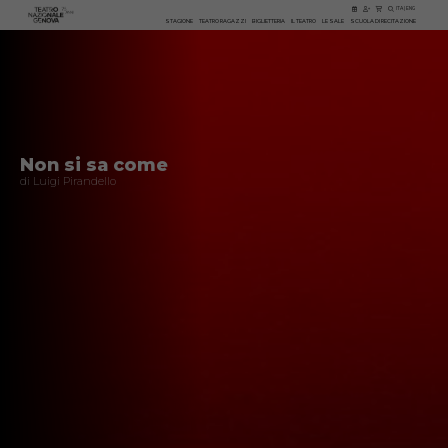
ITA
|
ENG
STAGIONE
TEATRO RAGAZZI
BIGLIETTERIA
IL TEATRO
LE SALE
SCUOLA DI RECITAZIONE
Non si sa come
di Luigi Pirandello