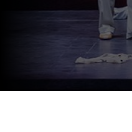
«Le cose che si sanno, non significano allora più nulla!» la battuta che il conte Romeo Daddi proferisce nel corso del secondo
DESCRIZIONE
atto, condensa tutta l’inquietante e assieme magnetica destabilizzazione, lo smarrimento, lo sgomento che connotano
LOCANDINA
Non si sa come
, ultima opera compiuta di Luigi Pirandello. A 90 anni dal suo debutto e dalla pubblicazione, avvenuti nel
1935 – proprio quando l’autore ricevette il Premio Nobel –
Non si sa come
viene scelta da Paolo Valerio per proseguire un
BIGLIETTI
percorso di ricerca nella psicologia e nell’animo umani, avviato con
La coscienza di Zeno
del 2023, protagonista
GALLERY
Alessandro Haber che oggi, con il suo fare raffinato e incisivo, affronta le lacerazioni morali e psicologiche di questa pièce,
attualissima e feroce.
In un’ambientazione raffinata, i protagonisti appaiono tutti ineccepibili rappresentanti di una buona società, eppure, “non si
sa come” l’inesorabile analisi pirandelliana, porta alla luce un lato spaventosamente irrazionale, popolato da cosiddetti
ACQUISTA
“delitti innocenti”, azioni – inconfessate o inconfessabili – in cui sull’autocontrollo, sulle ragioni dell’etica, ha prevalso l’istinto
brutale. Ecco allora che Romeo Daddi, pur amando la propria moglie, tradisce lei e il proprio migliore amico. Smosso da
questa colpa riaffiora in lui il ricordo di un’altra, gravissima: un assassinio compiuto da ragazzo e immediatamente rimosso.
Un ragionamento che risuona lacerante, inquietante, e scuote la coscienza anche del pubblico di oggi di fronte a questioni
che venano il nostro tempo: è eticamente accettabile l’idea che “non si sa come” una persona possa essere sopraffatta dal
suo “io istintuale” e fuori controllo? Un viaggio dunque nella capacità dell’uomo di essere spaventosamente irrazionale e
incredibilmente fragile che – al di là del liberatorio omicidio con cui Pirandello chiude il dramma – indurrà il pubblico a
profonde riflessioni.