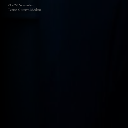
27 - 29 Novembre
Teatro Gustavo Modena