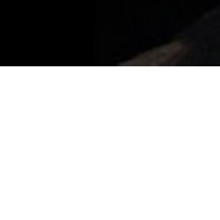
Festival dell’Eccellenza al Femminile XXI edizione
DESCRIZIONE
LOCANDINA
Il divario tra democrazia formale e democrazia sostanziale è, fin dalle sue origini, uno degli aspetti più profondi di critica alla
forma politica democratica. Così come la ricerca di una reale e compiuta democrazia ha attraversato i secoli e segnato
BIGLIETTI
via via le generazioni, molte delle quali hanno sacrificato la vita stessa per la sua realizzazione. La Democrazia, dunque,
GALLERY
in questo nostro tempo “fuori di sesto” come direbbe Amleto, è un bene prezioso che va comunque tutelato o è una forma
vuota che sarebbe bene abbandonare? Molti sono gli interrogativi e le riflessioni intorno a cosa sia stata, cosa sia, cosa
debba essere la Democrazia.
Processo alla democrazia
, allora, nasce dal desiderio di creare, attraverso l’arte
coinvolgente del teatro, un momento di riflessione collettiva intorno a simili scottanti questioni.
ACQUISTA
Il palcoscenico si trasformerà in un’aula di tribunale dove si svolgerà un vero e proprio processo: accusa, difesa, testimoni, di
fronte a un presidente del tribunale d’eccellenza come il magistrato Gian Carlo Caselli. E di fronte al pubblico, a cui spetta,
come giuria, il verdetto finale.
Processi a teatro
, ideati dalla studiosa di scienze politiche Laura Salvetti Firpo, scritti e diretti da Pietra Selva Nicolicchia,
andati in scena al Teatro Carignano di Torino, dal 2011 al 2019, hanno visto come imputati Bruto, Giuseppe Garibaldi, John
Fitzgerald Kennedy, Giulio Andreotti, Bettino Craxi. Ora è il turno della Democrazia. Sulla drammaturgia originale e la
regia di Pietra Selva Nicolicchia, saranno in questo tribunale teatrale Gian Carlo Caselli e Marco Travaglio ed altri a
discutere su una domanda vitale: la Democrazia è colpevole dei capi di imputazione che le verranno attribuiti o è
innocente e merita di essere salvata?
Durata dello spettacolo: 2 ore con intervallo.
Locandina
Produzione
Festival dell'Eccellenza al Femmininile / Schegge di Mediterraneo
Regia
Pietra Selva Nicolicchia
Interpreti
Gian Carlo Caselli, Marco Travaglio, Sergio Cofferati e Alessandra Ballerini
Biglietti