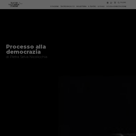
ITA
|
ENG
STAGIONE
TEATRO RAGAZZI
BIGLIETTERIA
IL TEATRO
LE SALE
SCUOLA DI RECITAZIONE
Processo alla
democrazia
di Pietra Selva Nicolicchia