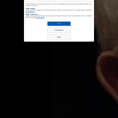
Questo sito utilizza cookie tecnici e di terze parti. Il salvataggio dei cookie permette una miglior navigazione
su questo sito web.
Google Analytics
Snippet di Google Analytics per il tracciamento delle attività sul sito. L'utente rimarrà anonimo in tutti i tracciamenti.
Info sul fornitore
Google Tag Manager
Snippet di Google Tag Manager per la gestione di tag di tracciamento e marketing. L'utente rimarrà anonimo in
tutti i tracciamenti.
Info sul fornitore
Accetta
Personalizza
Rifiuta