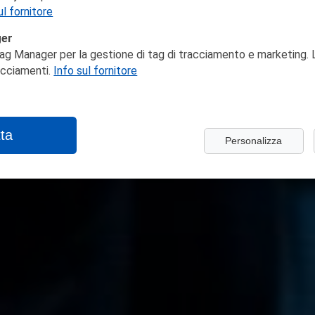
ul fornitore
ger
ag Manager per la gestione di tag di tracciamento e marketing. L
racciamenti.
Info sul fornitore
ta
Personalizza