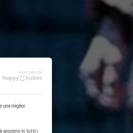
Realizzato da
e una miglior
à anonimo in tutti i