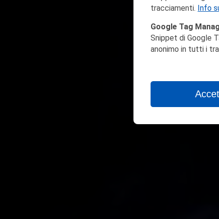
tracciamenti.
Info s
Google Tag Mana
Snippet di Google T
anonimo in tutti i t
Accet