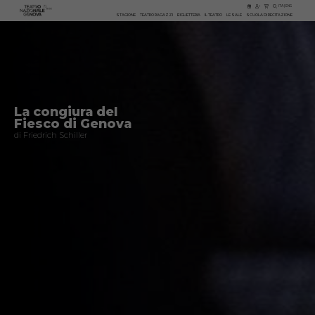
ITA
|
ENG
STAGIONE
TEATRO RAGAZZI
BIGLIETTERIA
IL TEATRO
LE SALE
SCUOLA DI RECITAZIONE
La congiura del
Fiesco di Genova
di Friedrich Schiller