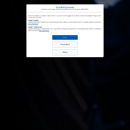
CookieConsent
Conforme alla
legge del Parlamento Europeo del 27 aprile 2016
(GDPR)
Questo sito utilizza cookie tecnici e di terze parti. Il salvataggio dei cookie permette una miglior navigazione
su questo sito web.
Google Analytics
Snippet di Google Analytics per il tracciamento delle attività sul sito. L'utente rimarrà anonimo in tutti i tracciamenti.
Info sul fornitore
Google Tag Manager
Snippet di Google Tag Manager per la gestione di tag di tracciamento e marketing. L'utente rimarrà anonimo in
tutti i tracciamenti.
Info sul fornitore
Accetta
Personalizza
Rifiuta