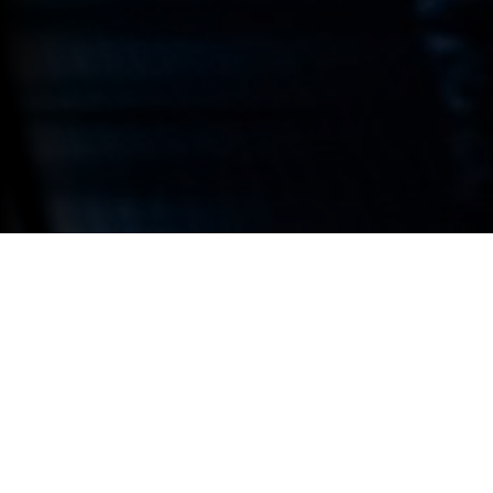
PIAZZA SAN LORENZO DAL 19 GIUGNO 2021
DESCRIZIONE
LOCANDINA
Uno straordinario allestimento
site specific
per un’opera che ha come protagonista Genova
stessa.
MAGGIORI INFORMAZIONI
Repubblica di Genova, 1547. Andrea Doria ha ottant’anni. Nonostante non mantenga nessuna carica ufficiale, domina
GALLERY
incontrastato la scena politica genovese. Il nipote Giannettino aspetta con ansia il proprio momento: vorrebbe rovesciare la
Repubblica, farsi Duca di Genova e governare da solo. Le speranze degli oppositori, che pensano che i Doria abbiano troppo
potere e che le antiche libertà della Repubblica siano a rischio, sono riposte in una sola persona, il giovane Conte di Lavagna,
Gianluigi Fieschi.
Da qui prende le mosse
La congiura del Fiesco a Genova
, capolavoro che il tedesco Friedrich Schiller, rifacendosi a precise
fonti storiche, scrisse nel 1783, quando ancora era in vita la Repubblica genovese (Genova è rimasta indipendente dal
Medioevo fino alla fine del Settecento, resistendo a re e imperatori). Lo spettacolo del Teatro Nazionale di Genova riscopre
ora una storia antica, fatta di grandezza e di violenza, di feroci passioni umane e politiche, mettendo in scena i fatti narrati
da Schiller là dove ebbero luogo circa cinquecento anni fa.
Su una scenografia metallica che corre per tutta la piazza davanti alla cattedrale, vedremo i protagonisti, in splendidi
costumi d’epoca realizzati apposta per l’occasione, amare, correre, piangere, duellare, ridere, incitare alla rivolta, battersi
per il dominio sulla città, distruggersi l’un l’altro per poi ricostruire. Doria, Fieschi, Carlo V, la cattedrale di San Lorenzo, sono
nomi e luoghi leggendari che echeggiano nella memoria di Genova e di tutta Europa. La luce, la musica, le proiezioni video
sulle architetture storiche della città, e soprattutto i corpi degli attori, che faranno tornare in vita i personaggi del
Cinquecento, porteranno il teatro in uno dei luoghi simbolo della città, con una gioiosa invasione.
È importante raccontare una storia che parla di oggi, di ieri, di domani. Di come la nostra sfera privata ed emotiva
venga travolta dai grandi eventi collettivi. Degli scontri feroci di una comunità in nome del bene comune. Del
rapporto tra l’individuo e la società in cui vive.
La Congiura del Fiesco a Genova
è lo specchio della nostra città, della sua
grandezza silenziosa, del divampare nascosto dei suoi sentiment
i. Carlo Sciaccaluga
Locandina