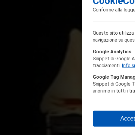
CookieCo
Conforme alla
legge
Questo sito utilizza
navigazione su ques
Google Analytics
Snippet di Google Ana
tracciamenti.
Info s
Google Tag Mana
Snippet di Google T
anonimo in tutti i t
Accet