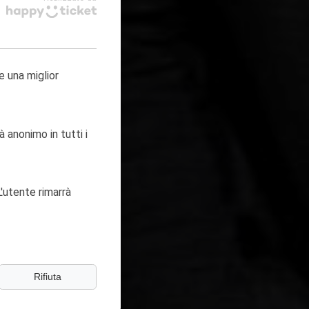
e una miglior
à anonimo in tutti i
'utente rimarrà
Rifiuta