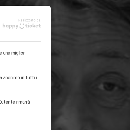
Realizzato da
e una miglior
à anonimo in tutti i
'utente rimarrà