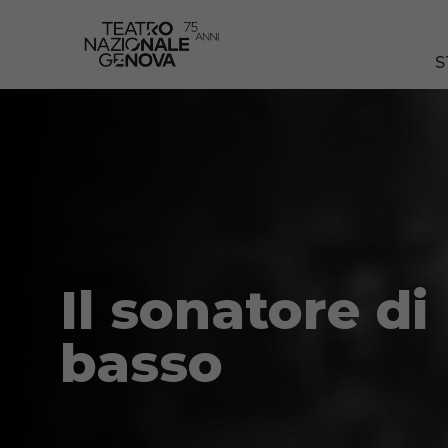
S
Il sonatore di
basso