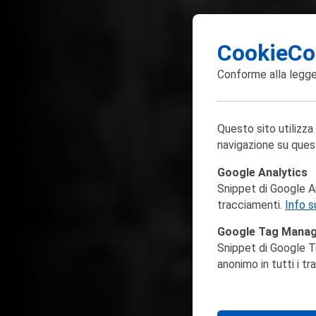
CookieCo
Conforme alla
legge
Questo sito utilizza
navigazione su ques
Google Analytics
Snippet di Google Ana
tracciamenti.
Info s
Google Tag Mana
Snippet di Google T
anonimo in tutti i t