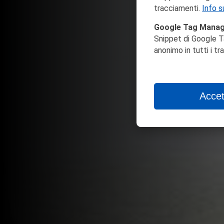
tracciamenti.
Info s
Google Tag Mana
Snippet di Google T
anonimo in tutti i t
Accet