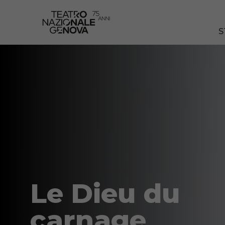
S
Le Dieu du
carnage