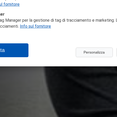
ul fornitore
ger
ag Manager per la gestione di tag di tracciamento e marketing. L
racciamenti.
Info sul fornitore
ta
Personalizza