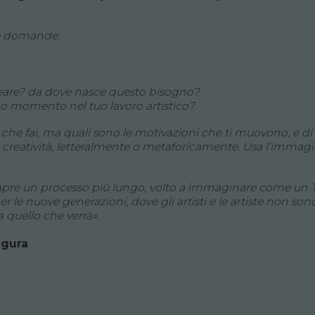
te domande:
creare? da dove nasce questo bisogno?
to momento nel tuo lavoro artistico?
che fai, ma quali sono le motivazioni che ti muovono, e di c
creatività, letteralmente o metaforicamente. Usa l’immagin
i apre un processo più lungo, volto a immaginare come un 
r le nuove generazioni, dove gli artisti e le artiste non son
 quello che verrà».
ngura