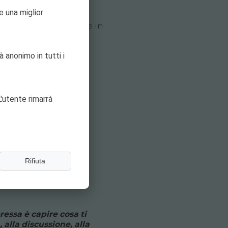
e una miglior
35 attivi principalmente in
à anonimo in tutti i
'utente rimarrà
Rifiuta
ressa è capire cosa ti
, alla discussione, alla