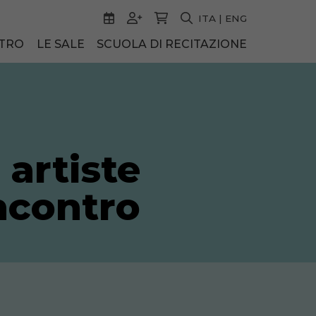
ITA
|
ENG
ATRO
LE SALE
SCUOLA DI RECITAZIONE
 artiste
incontro