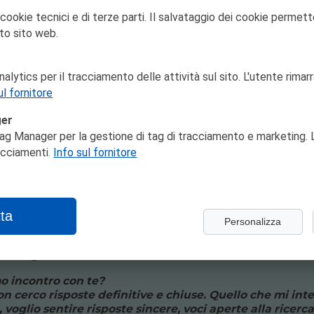
 cookie tecnici e di terze parti. Il salvataggio dei cookie permett
to sito web.
gisti/registe, danzatori/danzatrici e artisti/artiste under 
uola del Teatro Nazionale di Genova.
attività
lytics per il tracciamento delle attività sul sito. L'utente rimarr
, al Teatro Ivo Chiesa.
ul fornitore
zione della candidatura
ger
ag Manager per la gestione di tag di tracciamento e marketing. L
racciamenti.
Info sul fornitore
entarsi attraverso:
a massima di una cartella (1500 caratteri);
uti;
ta
Personalizza
 italiano e/o in inglese e vanno inviati via email a:
onalegenova.it
o incontro con te?
n cerco risposte definitive e chiuse.
Quello che mi inte
 voglio sentire risposte sincere, voci aperte alla ricerca