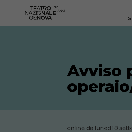
S
Avviso p
operaio/
online da lunedì 8 se