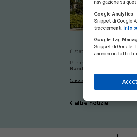
navigazione su ques
Google Analytics
Snippet di Google Ana
tracciamenti.
Info s
Google Tag Mana
Snippet di Google T
È stato pubblicato un
avvis
anonimo in tutti i t
Per informazioni consulta 
Bandi di concorso
.
Clicca qui
per scaricare la
Accet
altre notizie