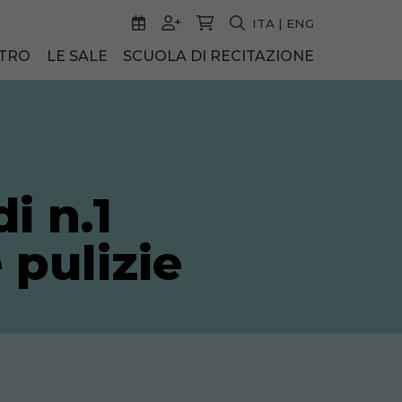
ITA
|
ENG
ATRO
LE SALE
SCUOLA DI RECITAZIONE
i n.1
 pulizie