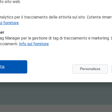
to sito web.
lytics per il tracciamento delle attività sul sito. L'utente rimarr
ul fornitore
ger
ag Manager per la gestione di tag di tracciamento e marketing. L
o per la selezione di n. 1 operaio/a addetto/a alle puliz
racciamenti.
Info sul fornitore
la sezione
Amministrazione trasparente
e seleziona nel
 documentazione necessaria.
ta
Personalizza