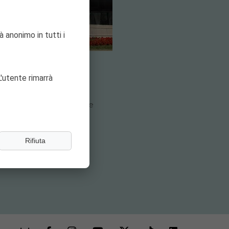
à anonimo in tutti i
'utente rimarrà
ie.
 menù a sinistra la voce
Rifiuta