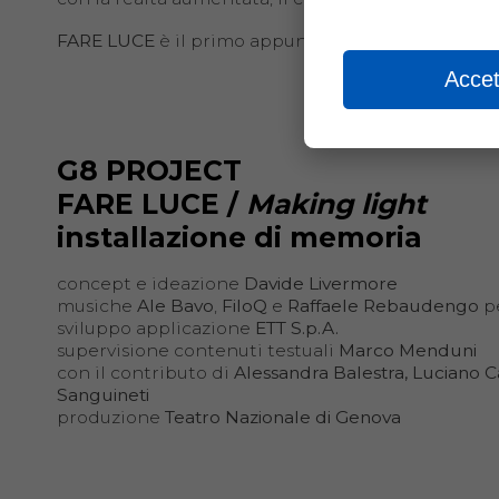
FARE LUCE
è il primo appuntamento del
G8 Proje
Accet
G8 PROJECT
FARE LUCE /
Making light
installazione di memoria
concept e ideazione
Davide Livermore
musiche
Ale Bavo
,
FiloQ
e
Raffaele Rebaudengo
p
sviluppo applicazione
ETT S.p.A.
supervisione contenuti testuali
Marco Menduni
con il contributo di
Alessandra Balestra, Luciano 
Sanguineti
produzione
Teatro Nazionale di Genova