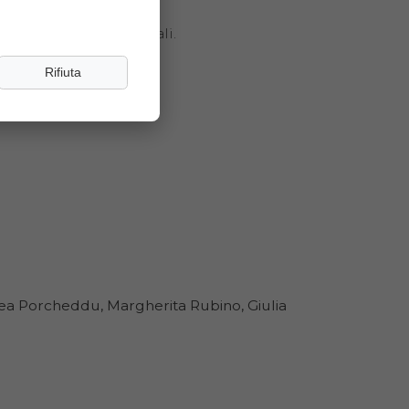
pettacoli internazionali.
Rifiuta
rea Porcheddu, Margherita Rubino, Giulia