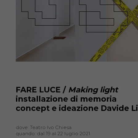
FARE LUCE /
Making light
installazione di memoria
concept e ideazione Davide L
dove: Teatro Ivo Chiesa
quando: dal 19 al 22 luglio 2021