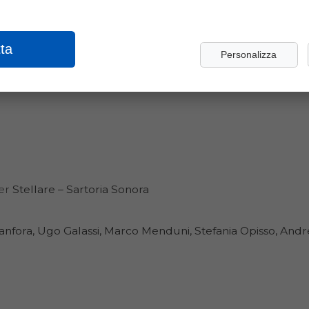
ct
, che proseguirà in autunno con laboratori, incontri e s
ta
Personalizza
er
Stellare – Sartoria Sonora
Canfora, Ugo Galassi, Marco Menduni, Stefania Opisso, And