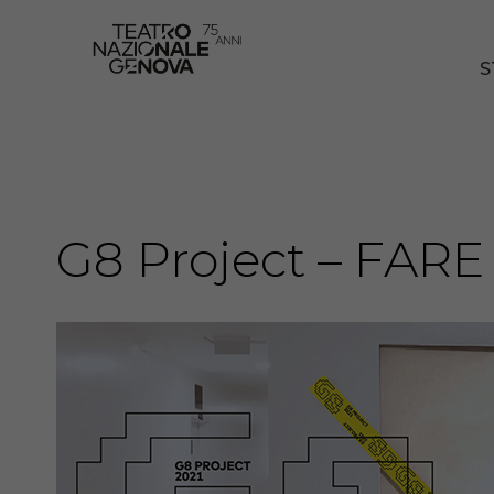
S
G8 Project – FAR