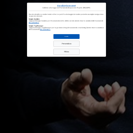
CookieConsent
Conforme alla
legge del Parlamento Europeo del 27 aprile 2016
(GDPR)
Questo sito utilizza cookie tecnici e di terze parti. Il salvataggio dei cookie permette una miglior navigazione
su questo sito web.
Google Analytics
Snippet di Google Analytics per il tracciamento delle attività sul sito. L'utente rimarrà anonimo in tutti i tracciamenti.
Info sul fornitore
Google Tag Manager
Snippet di Google Tag Manager per la gestione di tag di tracciamento e marketing. L'utente rimarrà anonimo in
tutti i tracciamenti.
Info sul fornitore
Accetta
Personalizza
Rifiuta