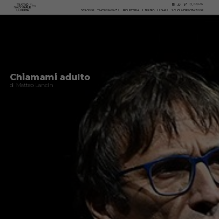
ITA
|
ENG
STAGIONE
TEATRO RAGAZZI
BIGLIETTERIA
IL TEATRO
LE SALE
SCUOLA DI RECITAZIONE
Chiamami adulto
di Matteo Lancini