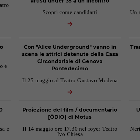
artisti under 35 a un incontro
atro
Scopri come candidarti
Un a
vo
Con "Alice Underground" vanno in
Tra
scena le attrici detenute della Casa
Circondariale di Genova
o è
Pontedecimo
Il 25 maggio al Teatro Gustavo Modena
0
Proiezione del film / documentario
U
[ÒDIO] di Motus
sa e
Il 14 maggio ore 17.30 nel foyer Teatro
Ner
Ivo Chiesa