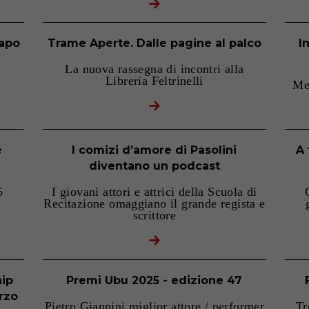
capo
Trame Aperte. Dalle pagine al palco
I
La nuova rassegna di incontri alla
Libreria Feltrinelli
Me
e
I comizi d’amore di Pasolini
A 
e
diventano un podcast
6
I giovani attori e attrici della Scuola di
Recitazione omaggiano il grande regista e
scrittore
hip
Premi Ubu 2025 - edizione 47
erzo
Pietro Giannini miglior attore / performer
Tr