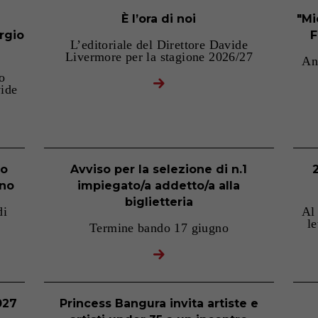
È l’ora di noi
"Mi
rgio
F
L’editoriale del Direttore Davide
Livermore per la stagione 2026/27
An
o
vide
ro
Avviso per la selezione di n.1
gno
impiegato/a addetto/a alla
biglietteria
di
Al
le
Termine bando 17 giugno
027
Princess Bangura invita artiste e