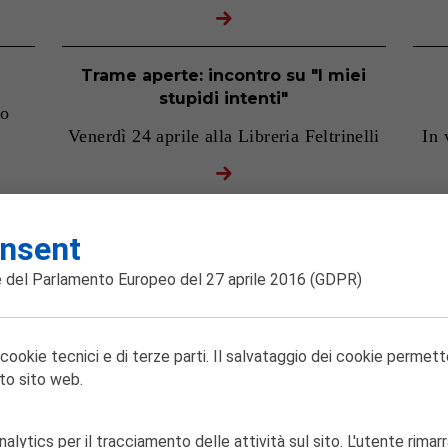
Trame aperte: incontro su "I miei
stupidi intenti"
io
Venerdì 24 aprile alla Libreria Feltrinelli
In 
nsent
 de
"Il raggio bianco" approda a Milano
F
"
D
 del Parlamento Europeo del 27 aprile 2016
(GDPR)
Presentazione del volume e candidatura ai
David per Milvia Marigliano
di
In
 cookie tecnici e di terze parti. Il salvataggio dei cookie permett
to sito web.
Avviso per la selezione di un
In
lytics per il tracciamento delle attività sul sito. L'utente rimarr
operaio/a elettricista