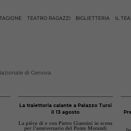
TAGIONE
TEATRO RAGAZZI
BIGLIETTERIA
IL TE
 Nazionale di Genova
La traiettoria calante a Palazzo Tursi
il 13 agosto
Pr
La pièce di e con Pietro Giannini in scena
per l’anniversario del Ponte Morandi
In