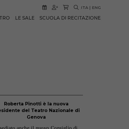
ITA
|
ENG
ATRO
LE SALE
SCUOLA DI RECITAZIONE
Roberta Pinotti è la nuova
esidente del Teatro Nazionale di
Genova
sediato anche il nuovo Consiglio di