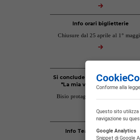
Info orari biglietterie
Chiusure dal 25 aprile al 1° magg
CookieCo
Si conclude la trionfale tournée
"La mia vita raccontata male
Conforme alla
legge
Bisio protagonista all'Elfo Puccini 
Milano
Questo sito utilizza
navigazione su ques
Google Analytics
Info Teatro Eleonora Duse
Snippet di Google Ana