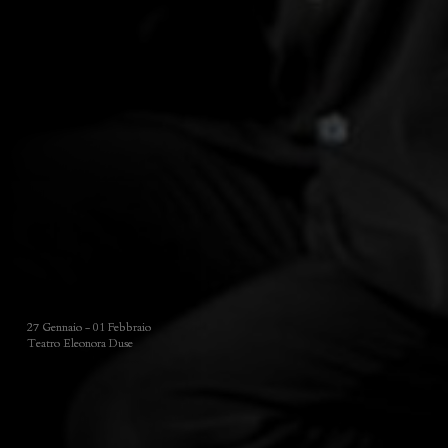
27 Gennaio - 01 Febbraio
Teatro Eleonora Duse