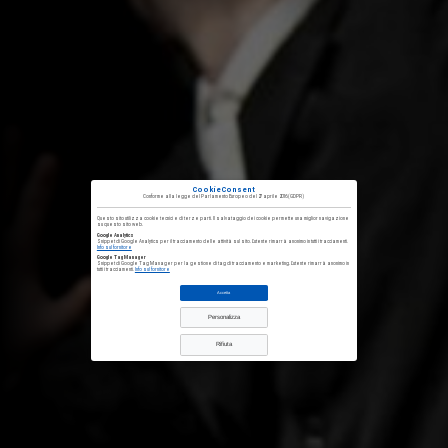
CookieConsent
Conforme alla
legge del Parlamento Europeo del 27 aprile 2016
(GDPR)
Questo sito utilizza cookie tecnici e di terze parti. Il salvataggio dei cookie permette una miglior navigazione
su questo sito web.
Google Analytics
Snippet di Google Analytics per il tracciamento delle attività sul sito. L'utente rimarrà anonimo in tutti i tracciamenti.
Info sul fornitore
Google Tag Manager
Snippet di Google Tag Manager per la gestione di tag di tracciamento e marketing. L'utente rimarrà anonimo in
tutti i tracciamenti.
Info sul fornitore
Accetta
Personalizza
Rifiuta