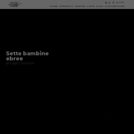
ITA
|
ENG
STAGIONE
TEATRO RAGAZZI
BIGLIETTERIA
IL TEATRO
LE SALE
SCUOLA DI RECITAZIONE
Sette bambine
ebree
di Caryl Churchill